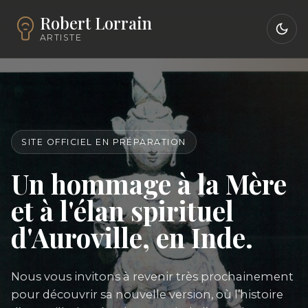
Robert Lorrain
ARTISTE
SITE OFFICIEL EN PRÉPARATION
Un hommage à la Mère
et à l'élan spirituel
d'Auroville, en Inde.
Nous vous invitons à revenir très prochainement
pour découvrir sa nouvelle version, où l’histoire